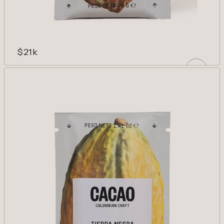
$21k
MACARENA 75%
Especias dulces, flores blancas y cacao.
Clasicismo y complejidad.
AÑADIR
Reducir cantidad para Macarena 75%
Aumentar cantidad para Macare