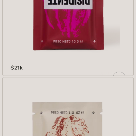
$21k
NIBS 70%
Nuestro chocolate con más punch. 70%
cacao con nibs.
AÑADIR
Reducir cantidad para Nibs 70%
Aumentar cantidad para Nibs 70