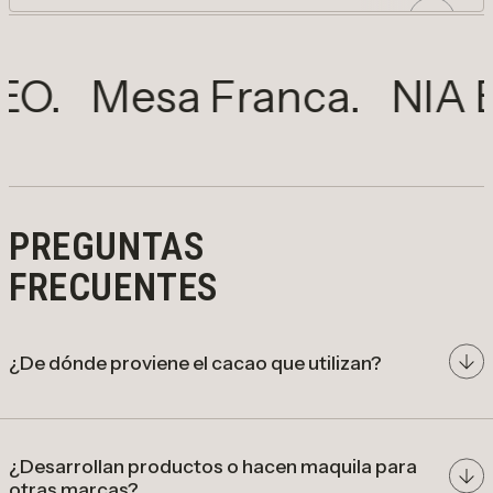
BLANCO
Barra de chocolate blanco de marañón
Mesa Franca.
NIA Bake
con nibs de cacao. Cremoso y crocante.
AÑADIR
Reducir cantidad para Blanco
Aumentar cantidad para Blanco
PREGUNTAS
FRECUENTES
¿De dónde proviene el cacao que utilizan?
cacao de origen colombiano
¿Desarrollan productos o hacen maquila para
otras marcas?