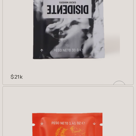
$21k
ARCADIA 100%
100% afrutado, 100% cacao. Visionario y
disruptivo.
AÑADIR
Reducir cantidad para Arcadia 100%
Aumentar cantidad para Arcadia