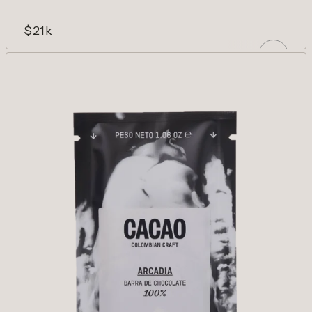
$21k
NEBULA 92%
La floralidad en el cacao llevada a otra
dimensión. Etéreo.
AÑADIR
Reducir cantidad para Nebula 92%
Aumentar cantidad para Nebula