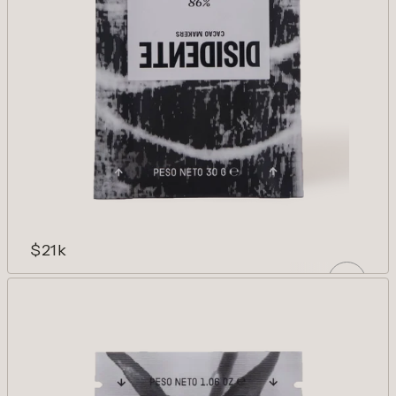
$21k
LUPUNA 86%
Cacaos amazónicos. Turba, flores tostadas
y cacao. Complejidad inaprensible.