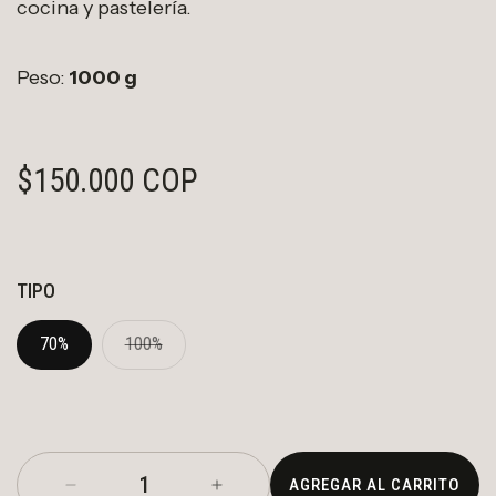
cocina y pastelería.
Peso:
100
0 g
PRECIO HABITUAL
$150.000 COP
TIPO
Variante agotada o no disponible
70%
100%
AGREGAR AL CARRITO
Reducir cantidad para Chocolate para Cocina
Aumentar cantidad para Chocol