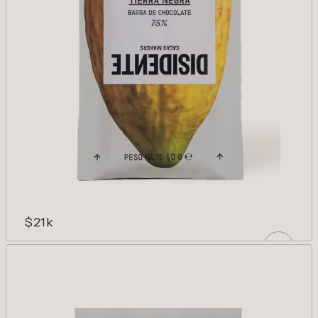
$21k
TIERRA NEGRA 75%
Flores y maderas finas sobre un fondo de
sotobosque. Largo y voluptuoso.