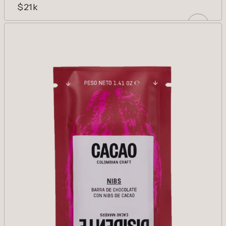
$21k
MARAÑOT
Gianduia tropical de chocolate y marañón.
Suave y goloso.
AÑADIR
Reducir cantidad para Marañot
Aumentar cantidad para Marañot