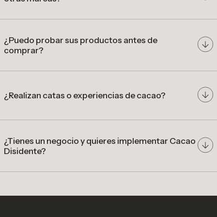
comunidades
productoras
desarrollar
precios diferenciados por calidad
productos a partir de cacao de especialidad
colombiano
¿Puedo probar sus productos antes de
comprar?
nuestra tienda en Bogotá
¿Realizan catas o experiencias de cacao?
catas, talleres y experiencias
gastronómicas
¿Tienes un negocio y quieres implementar Cacao
Disidente?
cafeterías, restaurantes, hoteles
Bodega
y tiendas especializadas
línea comercial
catálogo con