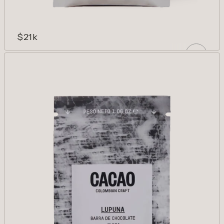
$21k
DON MIQUEAS 75%
Cítricos, lavanda y frutos tropicales.
Vibrante y novedoso.
AÑADIR
Reducir cantidad para Don Miqueas 75%
Aumentar cantidad para Don Mi