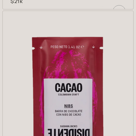
$21k
MARAÑOT
Gianduia tropical de chocolate y marañón.
Suave y goloso.
AÑADIR
Reducir cantidad para Marañot
Aumentar cantidad para Marañot