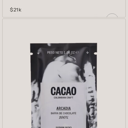
$21k
NEBULA 92%
La floralidad en el cacao llevada a otra
dimensión. Etéreo.
AÑADIR
Reducir cantidad para Nebula 92%
Aumentar cantidad para Nebula