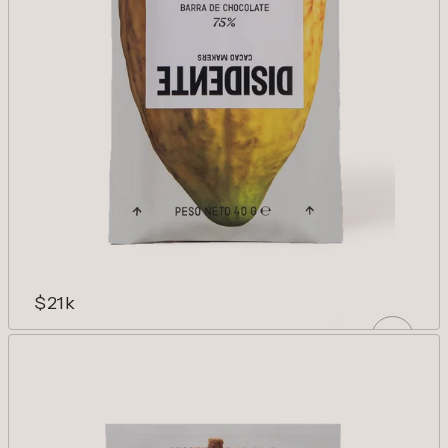
$21k
TIERRA NEGRA 75%
Flores y maderas finas sobre un fondo de
sotobosque. Largo y voluptuoso.