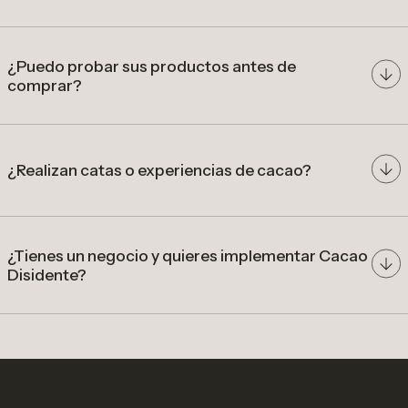
productoras
desarrollar
precios diferenciados por calidad
productos a partir de cacao de especialidad
colombiano
¿Puedo probar sus productos antes de
comprar?
nuestra tienda en Bogotá
¿Realizan catas o experiencias de cacao?
catas, talleres y experiencias
gastronómicas
¿Tienes un negocio y quieres implementar Cacao
Disidente?
cafeterías, restaurantes, hoteles
Bodega
y tiendas especializadas
línea comercial
catálogo con
precios wholesale