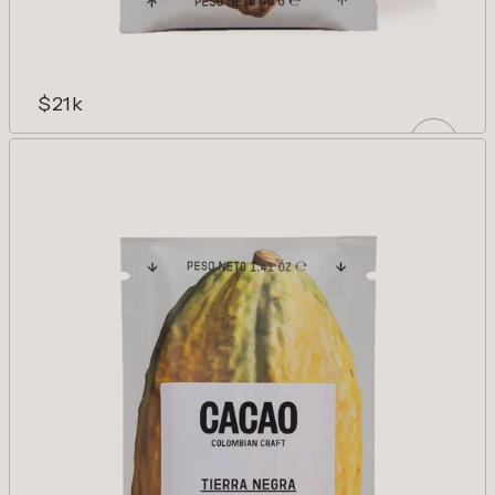
$21k
MACARENA 75%
Especias dulces, flores blancas y cacao.
Clasicismo y complejidad.
AÑADIR
Reducir cantidad para Macarena 75%
Aumentar cantidad para Macare