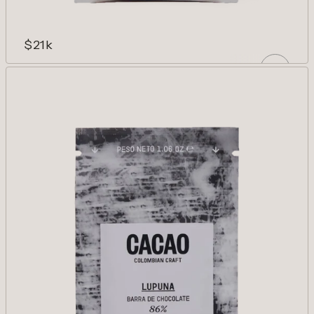
$21k
DON MIQUEAS 75%
Cítricos, lavanda y frutos tropicales.
Vibrante y novedoso.
AÑADIR
Reducir cantidad para Don Miqueas 75%
Aumentar cantidad para Don Mi