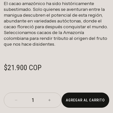
El cacao amazónico ha sido históricamente
subestimado. Solo quienes se aventuran entre la
manigua descubren el potencial de esta región,
abundante en variedades autóctonas, donde el
cacao floreció para después conquistar el mundo.
Seleccionamos cacaos de la Amazonía
colombiana para rendir tributo al origen del fruto
que nos hace disidentes.
PRECIO HABITUAL
$21.900 COP
AGREGAR AL CARRITO
Reducir cantidad para Lupuna 86%
Aumentar cantidad para Lupun