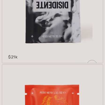
$21k
ARCADIA 100%
100% afrutado, 100% cacao. Visionario y
disruptivo.
AÑADIR
Reducir cantidad para Arcadia 100%
Aumentar cantidad para Arcadia