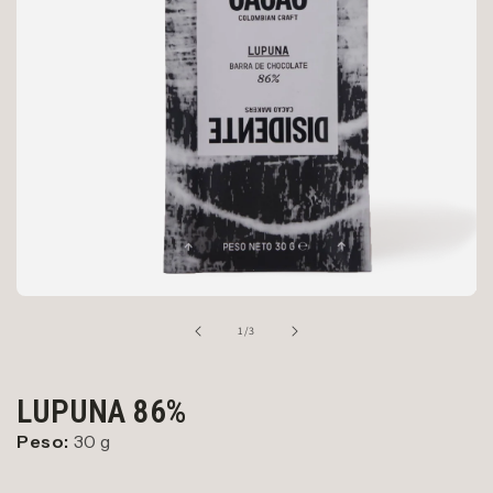
de
1
/
3
LUPUNA 86%
Peso:
30 g