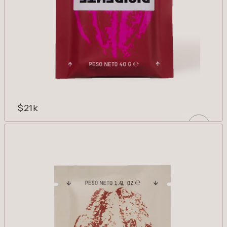
$21k
NIBS 70%
Nuestro chocolate con más punch. 70%
cacao con nibs.
AÑADIR
Reducir cantidad para Nibs 70%
Aumentar cantidad para Nibs 70