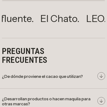
BLANCO
Barra de chocolate blanco de marañón
nte.
El Chato.
LEO.
Me
con nibs de cacao. Cremoso y crocante.
AÑADIR
Reducir cantidad para Blanco
Aumentar cantidad para Blanco
PREGUNTAS
FRECUENTES
¿De dónde proviene el cacao que utilizan?
cacao de origen colombiano
¿Desarrollan productos o hacen maquila para
otras marcas?
comunidades