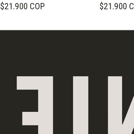
Prezzo di listino
$21.900 COP
Prezzo di listin
$21.900 