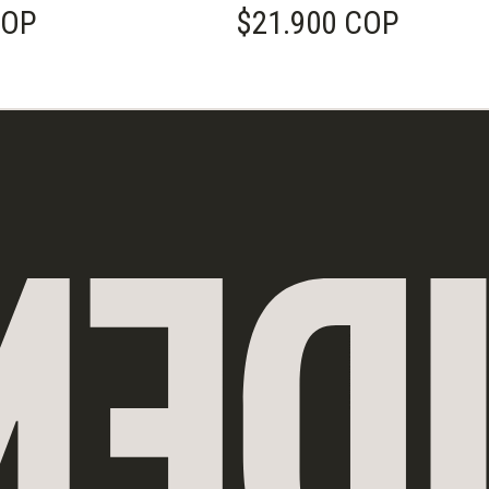
o
COP
Prezzo di listino
$21.900 COP