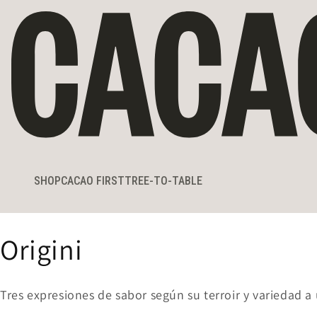
rettamente ai contenuti
SHOP
CACAO FIRST
TREE-TO-TABLE
Collezione:
Origini
Tres expresiones de sabor según su terroir y variedad 